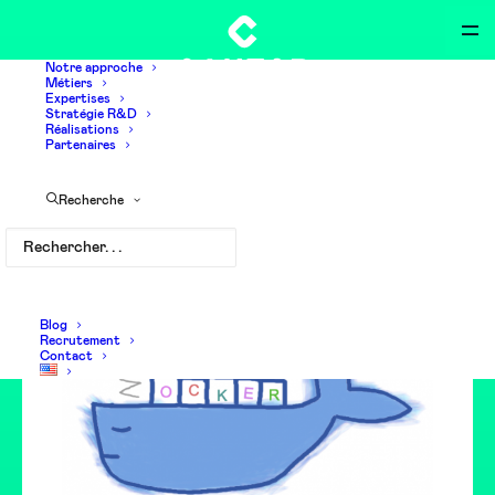
Notre approche
Métiers
Expertises
Stratégie R&D
Réalisations
Partenaires
Comment revisiter son
Recherche
PRA grâce à Docker ?
Blog
Recrutement
Contact