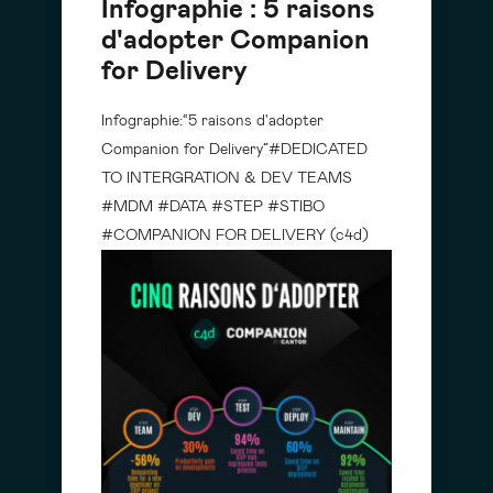
Infographie : 5 raisons
d'adopter Companion
for Delivery
Infographie:“5 raisons d'adopter
Companion for Delivery”#DEDICATED
TO INTERGRATION & DEV TEAMS
#MDM #DATA #STEP #STIBO
#COMPANION FOR DELIVERY (c4d)