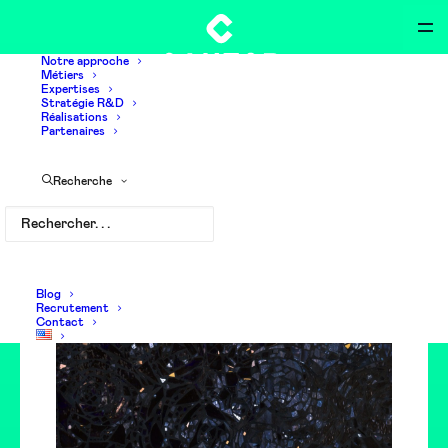
Notre approche
Métiers
Expertises
Stratégie R&D
Réalisations
Partenaires
#1 Analyse de
Recherche
particules
Blog
Recrutement
Contact