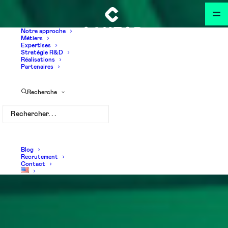
Notre approche
Métiers
Expertises
Stratégie R&D
Réalisations
Partenaires
Recherche
Blog
Recrutement
Contact